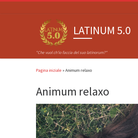
Passa al contenuto
LATINUM 5.0
"Che vuol ch'io faccia del suo latinorum?"
Pagina iniziale
»
Animum relaxo
Animum relaxo