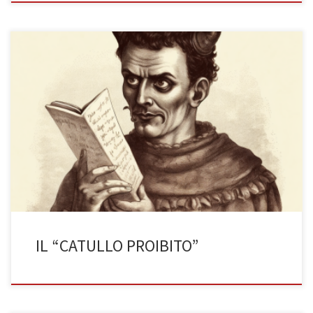
Ciò che del famoso poeta non si ha il coraggio di dire a scuola (di
Melissa Avataneo, 3BST a.s. 2022/2023) Qual è la prima cosa che vi
viene in mente quando sentite parlare di Catullo? Quasi
sicuramente interminabili ore di lezione e una valanga di versi da
tradurre. Catullo è […]
IL “CATULLO PROIBITO”