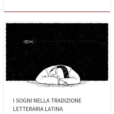
Esperienze oniriche raccontate dagli autori antichi (di Ruxanda
Maria Topea, 3BST a.s. 2022/23) La sveglia del mattino che
interrompe il sogno più bello: ti sarà capitato più di una volta nella
tua vita, non è così? Soprattutto quando in seguito rivivi un
momento o una scena che hai già sognato, […]
I SOGNI NELLA TRADIZIONE
LETTERARIA LATINA