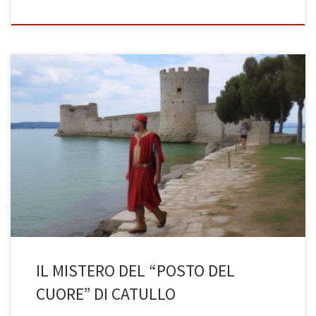
L’AMORE DI CATULLO PER SIRMIONE (di Silvia Cometto, 3BST a.s.
2022/23) Voi non avete un luogo felice in cui andare? Una città o
una casa dove, non appena arrivati, vi sentite sereni e liberi da
tutte le preoccupazioni… potremmo definirlo quasi come un
locus cordis. E se vi dicessi che […]
IL MISTERO DEL “POSTO DEL
CUORE” DI CATULLO