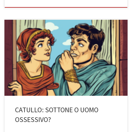
Una storia presunta di love addiction (di Aurora Giobergia, 3BST
a.s. 2022/23) Catullo e l’amore della sua vita Non c’è alcun dubbio
che Catullo, il più celebre poeta novus e latin lover dell’antica
Roma, sia un grande esperto nel descrivere le sue passioni
amorose attraverso opere indimenticabili. La donna amata […]
CATULLO: SOTTONE O UOMO
OSSESSIVO?