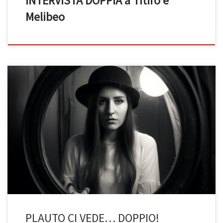
INTERVISTA DOPPIA a Titiro e
Melibeo
Plauto e la nascita del “doppio” (di Denise Guerra, 3BST, a.s.
2022/23) Il linguaggio è il mezzo fondamentale che permette la
comunicazione a noi esseri umani ed è affascinante ,poiché
grazie ad esso noi riusciamo a raccontare e descrivere la realtà
circostante. Una volta che si acquisisce questa capacità non […]
PLAUTO CI VEDE… DOPPIO!