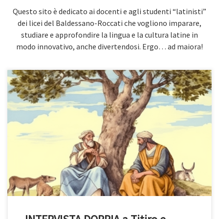
Questo sito è dedicato ai docenti e agli studenti “latinisti”
dei licei del Baldessano-Roccati che vogliono imparare,
studiare e approfondire la lingua e la cultura latine in
modo innovativo, anche divertendosi. Ergo… ad maiora!
(riferimento alla Bucolica I del poeta Publio Virgilio Marone) In
un’epica (quanto surreale e divertente) intervista condotta
dall’illustre storico Tito Livio, ci immergiamo nel mondo incantato
dei pastori Titiro e Melibeo, protagonisti della Prima Bucolica di
Virgilio. In epica (quam surrealis et iucunda) intervista acta a
clarissimo rerum scriptore Tito […]