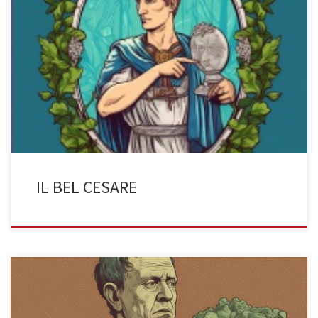
La bellezza del grande condottiero (di Femia Arianna, 3BST a.s.
2022/2023) Solo un grande generale? Cesare (colui che fu
pugnalato 23 volte, colui che pronunciò “Tu, quoque, Brute fili
mi?”, lo ricordate vero? Dovreste…) è considerato un abile
condottiero dalle spiccate doti militari che fu in grado, grazie alle
sue […]
IL BEL CESARE