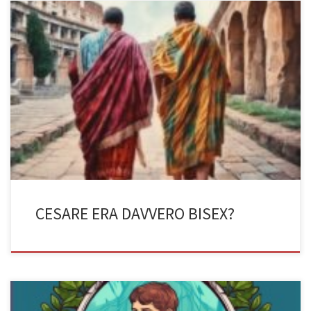
La parola alla storia e alla letteratura (di Alessio Randazzo, 3BST
a.s. 2022/2023) La storia ci presenta spesso Giulio Cesare come un
uomo attraente e seduttore di molte donne. Ma era veramente
così? O esisteva un lato nascosto, che il grande conquistatore non
era solito sbandierare per le strade di […]
CESARE ERA DAVVERO BISEX?