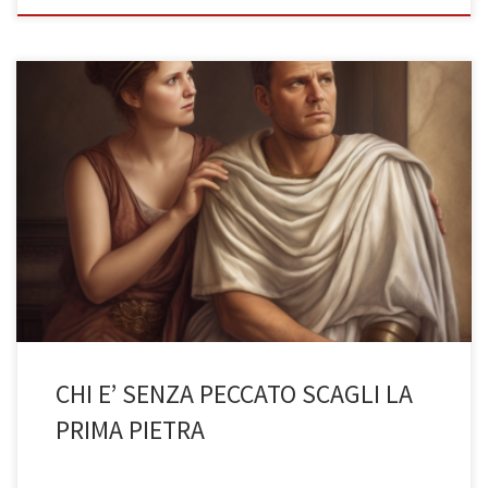
Era Lesbia che tradiva Catullo o viceversa? (di Andrea Martinengo,
3BST a.s. 2022/23) La letteratura latina ci presenta Catullo come un
uomo distrutto dai sentimenti d’amore che provava nei confronti
della sua amata Lesbia, la quale soleva tradirlo con numerosi altri
uomini. Ma è davvero così o sono le fonti […]
CHI E’ SENZA PECCATO SCAGLI LA
PRIMA PIETRA