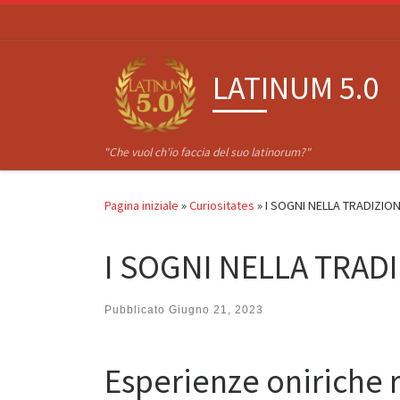
Passa al contenuto
LATINUM 5.0
"Che vuol ch'io faccia del suo latinorum?"
Pagina iniziale
»
Curiositates
»
I SOGNI NELLA TRADIZION
I SOGNI NELLA TRAD
Pubblicato
Giugno 21, 2023
Esperienze oniriche r