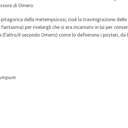
essore di Omero.
-pitagorica della metempsicosi, cioè la trasmigrazione delle
fantasma) per rivelargli che si era incarnato in lui per consen
s
(l’altro/il secondo Omero) come lo definirono i posteri, da L
Olympum