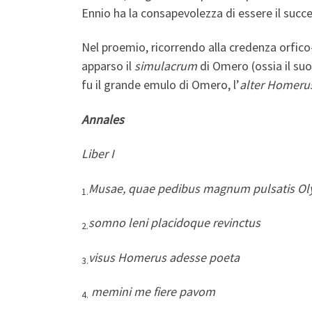
Ennio ha la consapevolezza di essere il succ
Nel proemio, ricorrendo alla credenza orfico
apparso il
simulacrum
di Omero (ossia il suo 
fu il grande emulo di Omero, l’
alter Homeru
Annales
Liber I
Musae, quae pedibus magnum pulsatis 
1.
somno leni placidoque revinctus
2.
visus Homerus adesse poeta
3.
memini me fiere pavom
4.