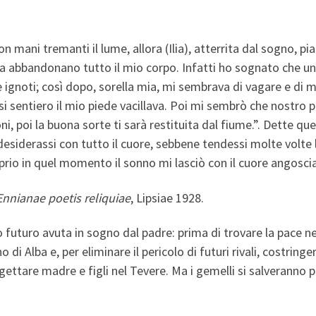
n mani tremanti il lume, allora (Ilia), atterrita dal sogno, pi
ta abbandonano tutto il mio corpo. Infatti ho sognato che u
e ignoti; così dopo, sorella mia, mi sembrava di vagare e di m
si sentiero il mio piede vacillava. Poi mi sembrò che nostro p
, poi la buona sorte ti sarà restituita dal fiume.”. Dette que
iderassi con tutto il cuore, sebbene tendessi molte volte le 
io in quel momento il sonno mi lasciò con il cuore angoscia
Ennianae poetis reliquiae
, Lipsiae 1928.
suo futuro avuta in sogno dal padre: prima di trovare la pace n
di Alba e, per eliminare il pericolo di futuri rivali, costringe
tare madre e figli nel Tevere. Ma i gemelli si salveranno per