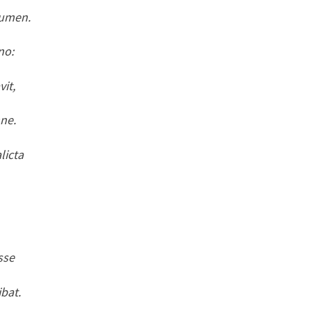
lumen.
no:
it,
ne.
licta
sse
bat.