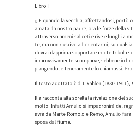
Libro I
E quando la vecchia, affrettandosi, portò co
6.
amata da nostro padre, ora le forze della vi
attraverso ameni saliceti e rive e luoghi a m
te, ma non riuscivo ad orientarmi; su qualsia
dovrai dapprima sopportare molte tribolazioni
improvvisamente scomparve, sebbene io lo des
piangendo, e teneramente lo chiamassi. Propr
Il testo adottato è di I. Vahlen (1830-1911),
Ilia racconta alla sorella la rivelazione del 
molto. Infatti Amulio si impadronirà del regno 
avrà da Marte Romolo e Remo, Amulio farà get
sposa dal fiume.