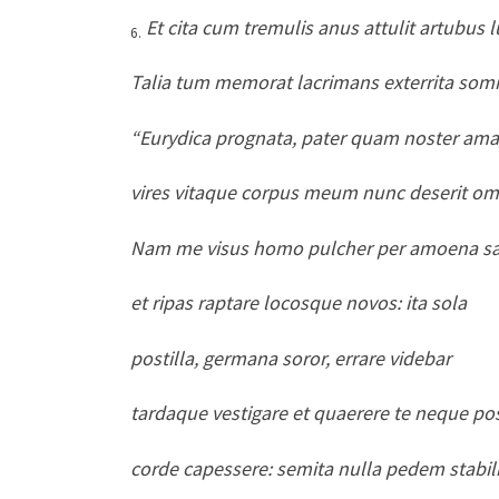
Et cita cum tremulis anus attulit artubus 
6.
Talia tum memorat lacrimans exterrita som
“Eurydica prognata, pater quam noster amav
vires vitaque corpus meum nunc deserit om
Nam me visus homo pulcher per amoena sa
et ripas raptare locosque novos: ita sola
postilla, germana soror, errare videbar
tardaque vestigare et quaerere te neque po
corde capessere: semita nulla pedem stabili