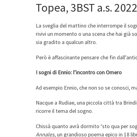
Topea, 3BST a.s. 202
La sveglia del mattino che interrompe il sogn
rivivi un momento o una scena che hai già so
sia gradito a qualcun altro.
Però è affascinante pensare che fin dall’antic
I sogni di Ennio: l’incontro con Omero
Ad esempio Ennio, che non so se conosci, ma è
Nacque a Rudiae, una piccola città tra Brindis
ricorre il tema del sogno.
Chissà quanto avrà dormito ‘sto qua per sogna
Annales
, un grandioso poema epico in 18 libr