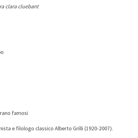
a clara cluebant
po
 erano famosi
ista e filologo classico Alberto Grilli (1920-2007).