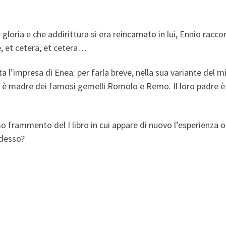
loria e che addirittura si era reincarnato in lui, Ennio racco
se, et cetera, et cetera…
a l’impresa di Enea: per farla breve, nella sua variante del m
 che è madre dei famosi gemelli Romolo e Remo. Il loro padre 
rammento del I libro in cui appare di nuovo l’esperienza oniri
adesso?