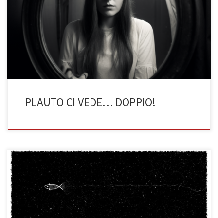
2022/23) Il linguaggio è il mezzo fondamentale che permette la
comunicazione a noi esseri umani ed è affascinante ,poiché
grazie ad esso noi riusciamo a raccontare e descrivere la realtà
circostante. Una volta che si acquisisce questa capacità non […]
PLAUTO CI VEDE… DOPPIO!
Esperienze oniriche raccontate dagli autori antichi (di Ruxanda
Maria Topea, 3BST a.s. 2022/23) La sveglia del mattino che
interrompe il sogno più bello: ti sarà capitato più di una volta nella