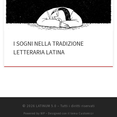
tua vita, non è così? Soprattutto quando in seguito rivivi un
momento o una scena che hai già sognato, […]
I SOGNI NELLA TRADIZIONE
LETTERARIA LATINA
© 2026
LATINUM 5.0
– Tutti i diritti riservati
Powered by
WP
– Designed con il
tema Customizr