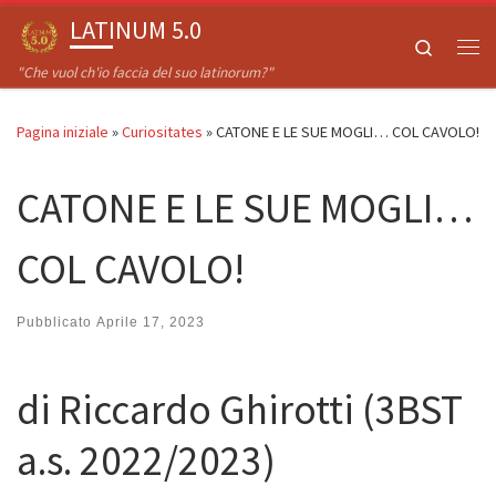
LATINUM 5.0
Passa al contenuto
Search
Me
"Che vuol ch'io faccia del suo latinorum?"
Pagina iniziale
»
Curiositates
»
CATONE E LE SUE MOGLI… COL CAVOLO!
CATONE E LE SUE MOGLI…
COL CAVOLO!
Pubblicato
Aprile 17, 2023
di Riccardo Ghirotti (3BST
a.s. 2022/2023)