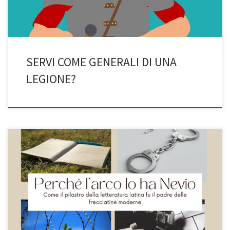
SERVI COME GENERALI DI UNA
LEGIONE?
PERCHE’ L’ARCO LO HA NEVIO Come il pilastro della letteratura
latina antica fu il padre delle frecciatine moderne (di Lucrezia
Crivello, 3BST) Nevio è sicuramente uno degli autori principali
della letteratura latina: fu inventore delle praetexta, cioè delle
tragedie di ambientazione romana, e scrittore del Bellum
Poenicum. Anche se delle […]