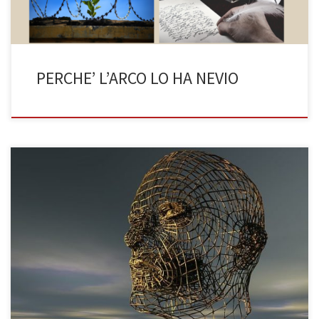
PERCHE’ L’ARCO LO HA NEVIO
Publio Terenzio Afro, colui che abbozzò l’umanesimo DI SARAH
TOLEDO (3BST) In molti, per pura passione o perché costretti dal
percorso di studio seguito, sapranno che Publio Terenzio Afro era
assurdamente disprezzato dai forti e valorosi romani, con il
cervello sopra il cappello, ma oltremodo adorato da autori
successivi come […]