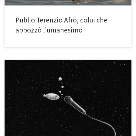
Publio Terenzio Afro, colui che
abbozzò l’umanesimo
Il playback nell’antica Roma DI KAROLA CANAVESIO (3BST) Tutti
conoscono il “playback” o “lip sync”, soprattutto ora che viene
usato da molti per filmare i video sui social. Per chi non lo sapesse,
è quella tecnica nella quale si muovono le labbra, fingendo di
cantare o di parlare, e poi […]