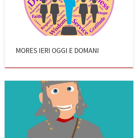
riguardanti sia la letteratura, sia i costumi latini presenti a Roma. In
questo […]
MORES IERI OGGI E DOMANI
SERVI COME GENERALI DI UNA LEGIONE? Lo straordinario
capovolgimento nelle opere di Plauto (di Stefano Zappino, 3BST)
Il servo delle commedie plautine è di certo uno dei “tipi” più
interessanti ed affascinanti che la letteratura latina ci abbia
restituito. Difatti, questo personaggio, ricorrente in tutte le opere
del commediografo più […]